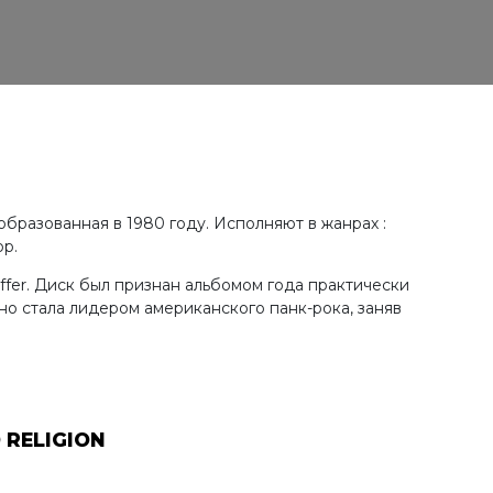
ША, образованная в 1980 году. Исполняют в жанрах :
ор.
uffer. Диск был признан альбомом года практически
но стала лидером американского панк-рока, заняв
RELIGION