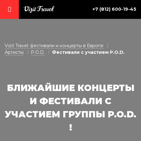
+7 (812) 600-19-45
vizit@vizit-travel.ru
Vizit Travel: фестивали и концерты в Европе
Артисты
P.O.D.
Фестивали с участием P.O.D.
БЛИЖАЙШИЕ КОНЦЕРТЫ
И ФЕСТИВАЛИ С
УЧАСТИЕМ ГРУППЫ P.O.D.
!