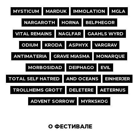
MYSTICUM
MARDUK
IMMOLATION
MGLA
NARGAROTH
HORNA
BELPHEGOR
VITAL REMAINS
NAGLFAR
GAAHLS WYRD
ODIUM
KRODA
ASPHYX
VARGRAV
ANTIMATERIA
GRAVE MIASMA
MONARQUE
MORBOSIDAD
DEIPHAGO
EVIL
TOTAL SELF HATRED
AND OCEANS
EINHERJER
TROLLHEIMS GROTT
DELETERE
AETERNUS
ADVENT SORROW
MYRKSKOG
О ФЕСТИВАЛЕ